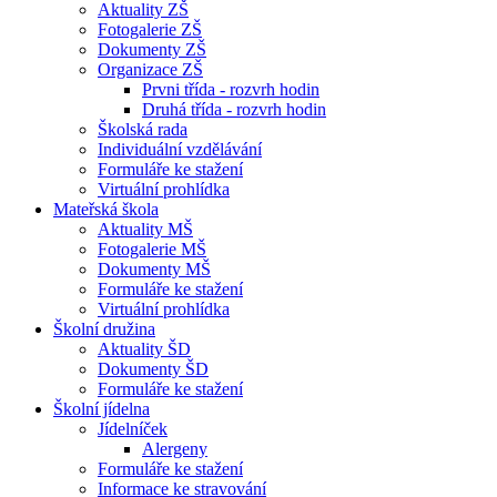
Aktuality ZŠ
Fotogalerie ZŠ
Dokumenty ZŠ
Organizace ZŠ
Prvni třída - rozvrh hodin
Druhá třída - rozvrh hodin
Školská rada
Individuální vzdělávání
Formuláře ke stažení
Virtuální prohlídka
Mateřská škola
Aktuality MŠ
Fotogalerie MŠ
Dokumenty MŠ
Formuláře ke stažení
Virtuální prohlídka
Školní družina
Aktuality ŠD
Dokumenty ŠD
Formuláře ke stažení
Školní jídelna
Jídelníček
Alergeny
Formuláře ke stažení
Informace ke stravování