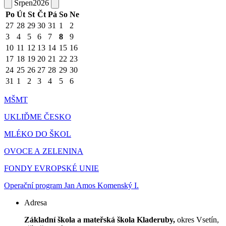
Srpen
2026
Po
Út
St
Čt
Pá
So
Ne
27
28
29
30
31
1
2
3
4
5
6
7
8
9
10
11
12
13
14
15
16
17
18
19
20
21
22
23
24
25
26
27
28
29
30
31
1
2
3
4
5
6
MŠMT
UKLIĎME ČESKO
MLÉKO DO ŠKOL
OVOCE A ZELENINA
FONDY EVROPSKÉ UNIE
Operační program Jan Amos Komenský I.
Adresa
Základní škola a mateřská škola Kladeruby,
okres Vsetín,