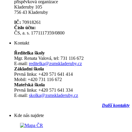
příspěvková organizace
Kladeruby 105
756 43 Kladeruby
IČ:
70918261
Číslo účtu:
ČS, a. s. 1771117359/0800
Kontakt
Ředitelka školy
Mgr. Renata Valová, tel: 731 116 672
E-mail:
reditelka@zsmskladeruby.cz
Základní škola
Pevná linka: +420 571 641 414
Mobil: +420 731 116 672
Mateřská škola
Pevná linka: +420 571 641 334
E-mail:
skolka@zsmskladeruby.cz
Další kontakty
Kde nás najdete