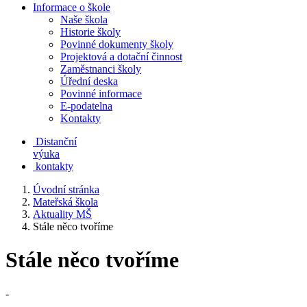
Informace o škole
Naše škola
Historie školy
Povinné dokumenty školy
Projektová a dotační činnost
Zaměstnanci školy
Úřední deska
Povinné informace
E-podatelna
Kontakty
Distanční
výuka
kontakty
Úvodní stránka
Mateřská škola
Aktuality MŠ
Stále něco tvoříme
Stále něco tvoříme
-