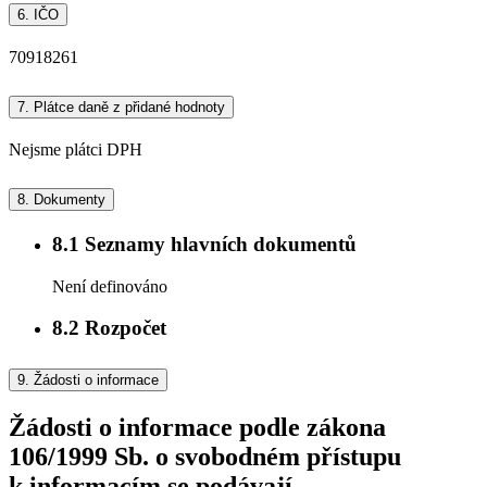
6.
IČO
70918261
7.
Plátce daně z přidané hodnoty
Nejsme plátci DPH
8.
Dokumenty
8.1
Seznamy hlavních dokumentů
Není definováno
8.2
Rozpočet
9.
Žádosti o informace
Žádosti o informace podle zákona
106/1999 Sb. o svobodném přístupu
k informacím se podávají