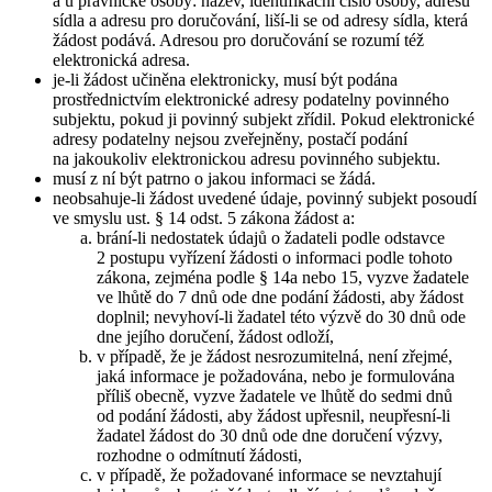
a u právnické osoby: název, identifikační číslo osoby, adresu
sídla a adresu pro doručování, liší-li se od adresy sídla, která
žádost podává. Adresou pro doručování se rozumí též
elektronická adresa.
je-li žádost učiněna elektronicky, musí být podána
prostřednictvím elektronické adresy podatelny povinného
subjektu, pokud ji povinný subjekt zřídil. Pokud elektronické
adresy podatelny nejsou zveřejněny, postačí podání
na jakoukoliv elektronickou adresu povinného subjektu.
musí z ní být patrno o jakou informaci se žádá.
neobsahuje-li žádost uvedené údaje, povinný subjekt posoudí
ve smyslu ust. § 14 odst. 5 zákona žádost a:
brání-li nedostatek údajů o žadateli podle odstavce
2 postupu vyřízení žádosti o informaci podle tohoto
zákona, zejména podle § 14a nebo 15, vyzve žadatele
ve lhůtě do 7 dnů ode dne podání žádosti, aby žádost
doplnil; nevyhoví-li žadatel této výzvě do 30 dnů ode
dne jejího doručení, žádost odloží,
v případě, že je žádost nesrozumitelná, není zřejmé,
jaká informace je požadována, nebo je formulována
příliš obecně, vyzve žadatele ve lhůtě do sedmi dnů
od podání žádosti, aby žádost upřesnil, neupřesní-li
žadatel žádost do 30 dnů ode dne doručení výzvy,
rozhodne o odmítnutí žádosti,
v případě, že požadované informace se nevztahují