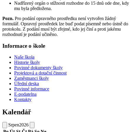
Nadřízený orgán o stížnosti rozhodne do 15 dnů ode dne, kdy
mu byla předložena.
Pozn.
Pro podání opravného prostředku není vytvořen žádný
formulář. Opravný prostředek lze buď podat písemně nebo ústně do
protokolu. Z podání musí být zřejmé, kdo jej činí a proti jakému
rozhodnutí je podání učiněno.
Informace o škole
Naše škola
Historie školy
Povinné dokumenty školy
Projektová a dotační činnost
Zaměstnanci školy
Úřední deska
Povinné informace
E-podatelna
Kontakty
Kalendář
Srpen
2026
Po
Út
St
Čt
Pá
So
Ne