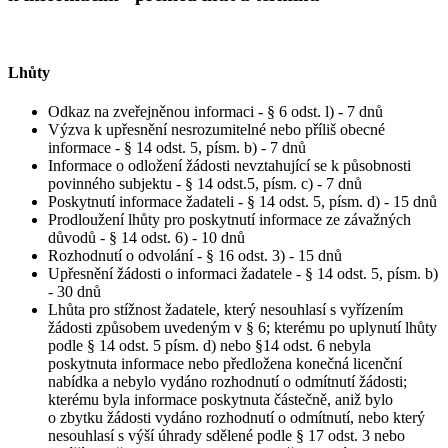
Lhůty
Odkaz na zveřejněnou informaci - § 6 odst. l) - 7 dnů
Výzva k upřesnění nesrozumitelné nebo příliš obecné
informace - § 14 odst. 5, písm. b) - 7 dnů
Informace o odložení žádosti nevztahující se k působnosti
povinného subjektu - § 14 odst.5, písm. c) - 7 dnů
Poskytnutí informace žadateli - § 14 odst. 5, písm. d) - 15 dnů
Prodloužení lhůty pro poskytnutí informace ze závažných
důvodů - § 14 odst. 6) - 10 dnů
Rozhodnutí o odvolání - § 16 odst. 3) - 15 dnů
Upřesnění žádosti o informaci žadatele - § 14 odst. 5, písm. b)
- 30 dnů
Lhůta pro stížnost žadatele, který nesouhlasí s vyřízením
žádosti způsobem uvedeným v § 6; kterému po uplynutí lhůty
podle § 14 odst. 5 písm. d) nebo §14 odst. 6 nebyla
poskytnuta informace nebo předložena konečná licenční
nabídka a nebylo vydáno rozhodnutí o odmítnutí žádosti;
kterému byla informace poskytnuta částečně, aniž bylo
o zbytku žádosti vydáno rozhodnutí o odmítnutí, nebo který
nesouhlasí s výší úhrady sdělené podle § 17 odst. 3 nebo