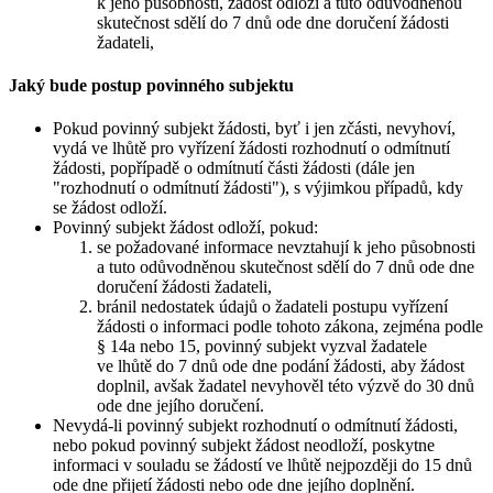
k jeho působnosti, žádost odloží a tuto odůvodněnou
skutečnost sdělí do 7 dnů ode dne doručení žádosti
žadateli,
Jaký bude postup povinného subjektu
Pokud povinný subjekt žádosti, byť i jen zčásti, nevyhoví,
vydá ve lhůtě pro vyřízení žádosti rozhodnutí o odmítnutí
žádosti, popřípadě o odmítnutí části žádosti (dále jen
"rozhodnutí o odmítnutí žádosti"), s výjimkou případů, kdy
se žádost odloží.
Povinný subjekt žádost odloží, pokud:
se požadované informace nevztahují k jeho působnosti
a tuto odůvodněnou skutečnost sdělí do 7 dnů ode dne
doručení žádosti žadateli,
bránil nedostatek údajů o žadateli postupu vyřízení
žádosti o informaci podle tohoto zákona, zejména podle
§ 14a nebo 15, povinný subjekt vyzval žadatele
ve lhůtě do 7 dnů ode dne podání žádosti, aby žádost
doplnil, avšak žadatel nevyhověl této výzvě do 30 dnů
ode dne jejího doručení.
Nevydá-li povinný subjekt rozhodnutí o odmítnutí žádosti,
nebo pokud povinný subjekt žádost neodloží, poskytne
informaci v souladu se žádostí ve lhůtě nejpozději do 15 dnů
ode dne přijetí žádosti nebo ode dne jejího doplnění.