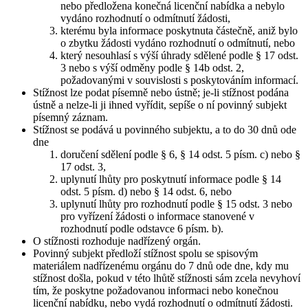
nebo předložena konečná licenční nabídka a nebylo
vydáno rozhodnutí o odmítnutí žádosti,
kterému byla informace poskytnuta částečně, aniž bylo
o zbytku žádosti vydáno rozhodnutí o odmítnutí, nebo
který nesouhlasí s výší úhrady sdělené podle § 17 odst.
3 nebo s výší odměny podle § 14b odst. 2,
požadovanými v souvislosti s poskytováním informací.
Stížnost lze podat písemně nebo ústně; je-li stížnost podána
ústně a nelze-li ji ihned vyřídit, sepíše o ní povinný subjekt
písemný záznam.
Stížnost se podává u povinného subjektu, a to do 30 dnů ode
dne
doručení sdělení podle § 6, § 14 odst. 5 písm. c) nebo §
17 odst. 3,
uplynutí lhůty pro poskytnutí informace podle § 14
odst. 5 písm. d) nebo § 14 odst. 6, nebo
uplynutí lhůty pro rozhodnutí podle § 15 odst. 3 nebo
pro vyřízení žádosti o informace stanovené v
rozhodnutí podle odstavce 6 písm. b).
O stížnosti rozhoduje nadřízený orgán.
Povinný subjekt předloží stížnost spolu se spisovým
materiálem nadřízenému orgánu do 7 dnů ode dne, kdy mu
stížnost došla, pokud v této lhůtě stížnosti sám zcela nevyhoví
tím, že poskytne požadovanou informaci nebo konečnou
licenční nabídku, nebo vydá rozhodnutí o odmítnutí žádosti.