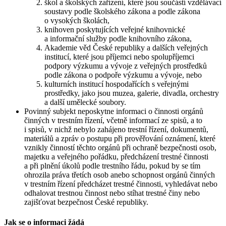
škol a školských zařízení, které jsou součástí vzdělávací
soustavy podle školského zákona a podle zákona
o vysokých školách,
knihoven poskytujících veřejné knihovnické
a informační služby podle knihovního zákona,
Akademie věd České republiky a dalších veřejných
institucí, které jsou příjemci nebo spolupříjemci
podpory výzkumu a vývoje z veřejných prostředků
podle zákona o podpoře výzkumu a vývoje, nebo
kulturních institucí hospodařících s veřejnými
prostředky, jako jsou muzea, galerie, divadla, orchestry
a další umělecké soubory.
Povinný subjekt neposkytne informaci o činnosti orgánů
činných v trestním řízení, včetně informací ze spisů, a to
i spisů, v nichž nebylo zahájeno trestní řízení, dokumentů,
materiálů a zpráv o postupu při prověřování oznámení, které
vznikly činností těchto orgánů při ochraně bezpečnosti osob,
majetku a veřejného pořádku, předcházení trestné činnosti
a při plnění úkolů podle trestního řádu, pokud by se tím
ohrozila práva třetích osob anebo schopnost orgánů činných
v trestním řízení předcházet trestné činnosti, vyhledávat nebo
odhalovat trestnou činnost nebo stíhat trestné činy nebo
zajišťovat bezpečnost České republiky.
Jak se o informaci žádá