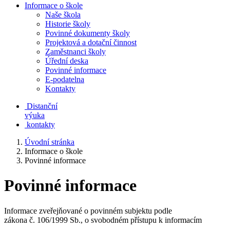
Informace o škole
Naše škola
Historie školy
Povinné dokumenty školy
Projektová a dotační činnost
Zaměstnanci školy
Úřední deska
Povinné informace
E-podatelna
Kontakty
Distanční
výuka
kontakty
Úvodní stránka
Informace o škole
Povinné informace
Povinné informace
Informace zveřejňované o povinném subjektu podle
zákona č. 106/1999 Sb., o svobodném přístupu k informacím