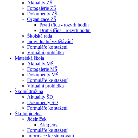
Aktuality ZŠ
Fotogalerie ZŠ
Dokumenty ZŠ
Organizace ZŠ
Prvni třída - rozvrh hodin
Druhá třída - rozvrh hodin
Školská rada
Individuální vzdělávání
Formuláře ke stažení
Virtuální prohlídka
Mateřská škola
Aktuality MŠ
Fotogalerie MŠ
Dokumenty MŠ
Formuláře ke stažení
Virtuální prohlídka
Školní družina
Aktuality ŠD
Dokumenty ŠD
Formuláře ke stažení
Školní jídelna
Jídelníček
Alergeny
Formuláře ke stažení
Informace ke stravování