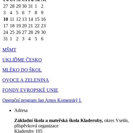
27
28
29
30
31
1
2
3
4
5
6
7
8
9
10
11
12
13
14
15
16
17
18
19
20
21
22
23
24
25
26
27
28
29
30
31
1
2
3
4
5
6
MŠMT
UKLIĎME ČESKO
MLÉKO DO ŠKOL
OVOCE A ZELENINA
FONDY EVROPSKÉ UNIE
Operační program Jan Amos Komenský I.
Adresa
Základní škola a mateřská škola Kladeruby,
okres Vsetín,
příspěvková organizace
Kladeruby 105