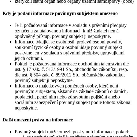
kterýkoli státní orgán nebo orgány územní samosprávy (obce)
Kdy je podání informace povinným subjektem omezeno
Je-li požadovaná informace v souladu s právními předpisy
označena za utajovanou informaci, k níž žadatel nemá
oprávněný přístup, povinný subjekt ji neposkytne.
Informace týkající se osobnosti, projevů osobní povahy,
soukromí fyzické osoby a osobní údaje povinný subjekt
poskytne jen v souladu s právními předpisy, upravujícími
jejich ochranu.
Pokud je požadovaná informace obchodním tajemstvím dle
ust. § 17 zák. č. 513/1991 Sb., obchodního zákoníku, resp.
dle ust. § 504 zák. č. 89/2012 Sb., občanského zákoníku,
povinný subjekt ji neposkytne.
Informace o majetkových poměrech osoby, která není
povinným subjektem, získané na základě zákonů o daních,
poplatcích, penzijním nebo zdravotním pojištění anebo
sociálním zabezpečení povinný subjekt podle tohoto zákona
neposkytne.
Další omezení práva na informace
Povinný subjekt může omezit poskytnutí informace, pokud: