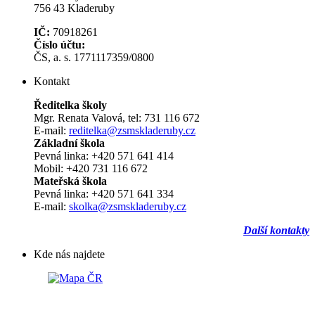
756 43 Kladeruby
IČ:
70918261
Číslo účtu:
ČS, a. s. 1771117359/0800
Kontakt
Ředitelka školy
Mgr. Renata Valová, tel: 731 116 672
E-mail:
reditelka@zsmskladeruby.cz
Základní škola
Pevná linka: +420 571 641 414
Mobil: +420 731 116 672
Mateřská škola
Pevná linka: +420 571 641 334
E-mail:
skolka@zsmskladeruby.cz
Další kontakty
Kde nás najdete