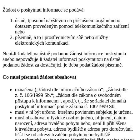
Žádost o poskytnutí informace se podává
ústně, tj osobní návštěvou na příslušném orgánu nebo
dotazem provedeným pomocí telekomunikačního zařízení
nebo
písemně, a to i prostřednictvím sítě nebo služby
elektronických komunikací.
Není-li žadateli na ústně podanou žádost informace poskytnuta
anebo nepovažuje-li žadatel informaci poskytnutou na ústně
podanou žádost za dostačující, je třeba podat žádost písemně.
Co musí písemná žádost obsahovat
označena („žádost dle informačního zákona“; „žádost dle
z. č. 106/1999 Sb.“; „žádost dle zákona o svobodném
přístupu k informacím“, apod.), tj., že se žadatel domáhá
poskytnutí informací podle zákona č. 106/1999 Sb.
musí v ní být určeno, kterému povinném subjektu je určena,
musí obsahovat u fyzické osoby: jméno, příjmení, datum
narození, adresu trvalého pobytu nebo, není-li přihlášena
k trvalému pobytu, adresu bydliště a adresu pro doručování,
liší-li se od adresy trvalého pobytu nebo bydliště