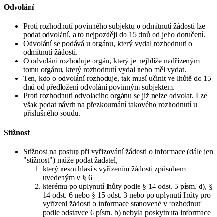
Odvolání
Proti rozhodnutí povinného subjektu o odmítnutí žádosti lze
podat odvolání, a to nejpozději do 15 dnů od jeho doručení.
Odvolání se podává u orgánu, který vydal rozhodnutí o
odmítnutí žádosti.
O odvolání rozhoduje orgán, který je nejblíže nadřízeným
tomu orgánu, který rozhodnutí vydal nebo měl vydat.
Ten, kdo o odvolání rozhoduje, tak musí učinit ve lhůtě do 15
dnů od předložení odvolání povinným subjektem.
Proti rozhodnutí odvolacího orgánu se již nelze odvolat. Lze
však podat návrh na přezkoumání takového rozhodnutí u
příslušného soudu.
Stížnost
Stížnost na postup při vyřizování žádosti o informace (dále jen
"stížnost") může podat žadatel,
který nesouhlasí s vyřízením žádosti způsobem
uvedeným v § 6,
kterému po uplynutí lhůty podle § 14 odst. 5 písm. d), §
14 odst. 6 nebo § 15 odst. 3 nebo po uplynutí lhůty pro
vyřízení žádosti o informace stanovené v rozhodnutí
podle odstavce 6 písm. b) nebyla poskytnuta informace