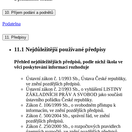
10.
Příjem podání a podnětů
Podatelna
11.
Předpisy
11.1
Nejdůležitější používané předpisy
Přehled nejdůležitějších předpisů, podle nichž škola ve
věci poskytování informací rozhoduje
Ústavní zákon č. 1/1993 Sb., Ústava České republiky,
ve znění pozdějších předpisů.
Ústavní zákon č. 2/1993 Sb., o vyhlášení LISTINY
ZÁKLADNÍCH PRÁV A SVOBOD jako součásti
ústavního pořádku České republiky.
Zákon č. 106/1999 Sb., o svobodném přístupu k
informacím, ve znění pozdějších předpisů.
Zákon č. 500/2004 Sb., správní řád, ve znění
pozdějších předpisů.
Zákon č. 250/2000 Sb., o rozpočtových pravidlech
územních rozpočtů, ve znění pozdějších předpisů.