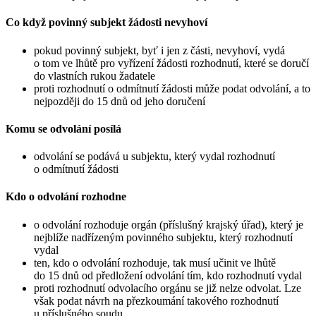
Co když povinný subjekt žádosti nevyhoví
pokud povinný subjekt, byť i jen z části, nevyhoví, vydá
o tom ve lhůtě pro vyřízení žádosti rozhodnutí, které se doručí
do vlastních rukou žadatele
proti rozhodnutí o odmítnutí žádosti může podat odvolání, a to
nejpozději do 15 dnů od jeho doručení
Komu se odvolání posílá
odvolání se podává u subjektu, který vydal rozhodnutí
o odmítnutí žádosti
Kdo o odvolání rozhodne
o odvolání rozhoduje orgán (příslušný krajský úřad), který je
nejblíže nadřízeným povinného subjektu, který rozhodnutí
vydal
ten, kdo o odvolání rozhoduje, tak musí učinit ve lhůtě
do 15 dnů od předložení odvolání tím, kdo rozhodnutí vydal
proti rozhodnutí odvolacího orgánu se již nelze odvolat. Lze
však podat návrh na přezkoumání takového rozhodnutí
u příslušného soudu.