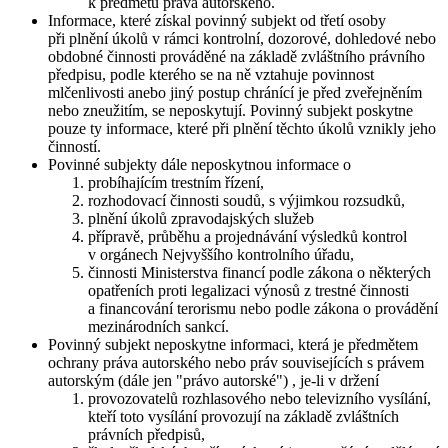
k předmětu práva autorského.
Informace, které získal povinný subjekt od třetí osoby
při plnění úkolů v rámci kontrolní, dozorové, dohledové nebo
obdobné činnosti prováděné na základě zvláštního právního
předpisu, podle kterého se na ně vztahuje povinnost
mlčenlivosti anebo jiný postup chránící je před zveřejněním
nebo zneužitím, se neposkytují. Povinný subjekt poskytne
pouze ty informace, které při plnění těchto úkolů vznikly jeho
činností.
Povinné subjekty dále neposkytnou informace o
probíhajícím trestním řízení,
rozhodovací činnosti soudů, s výjimkou rozsudků,
plnění úkolů zpravodajských služeb
přípravě, průběhu a projednávání výsledků kontrol
v orgánech Nejvyššího kontrolního úřadu,
činnosti Ministerstva financí podle zákona o některých
opatřeních proti legalizaci výnosů z trestné činnosti
a financování terorismu nebo podle zákona o provádění
mezinárodních sankcí.
Povinný subjekt neposkytne informaci, která je předmětem
ochrany práva autorského nebo práv souvisejících s právem
autorským (dále jen "právo autorské") , je-li v držení
provozovatelů rozhlasového nebo televizního vysílání,
kteří toto vysílání provozují na základě zvláštních
právních předpisů,