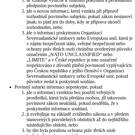
se vztahuje výlučně k vnitřním pokynům a personálním
předpisům povinného subjektu,
jde o novou informaci, která vznikla při přípravě
rozhodnutí povinného subjektu, pokud zákon nestanoví
jinak; to platí jen do doby, kdy se příprava ukončí
rozhodnutím, nebo
jde o informaci poskytnutou Organizací
Severoatlantické smlouvy nebo Evropskou unií, která je
v zájmu bezpečnosti státu, veřejné bezpečnosti nebo
ochrany práv třetích osob chráněna uvedenými původci
označením „NATO UNCLASSIFIED“ nebo
„LIMITE“ a v České republice je toto označení
respektováno z důvodů plnění povinností vyplývajících
pro Českou republiku z jejího členství v Organizaci
Severoatlantické smlouvy nebo Evropské unii, pokud
původce nedal k poskytnutí souhlas.
Povinný subjekt informaci neposkytne, pokud:
jde o informaci vzniklou bez použití veřejných
prostředků, která byla předána osobou, jíž takovouto
povinnost zákon neukládá, pokud nesdělila, že s
poskytnutím informace souhlasí,
ji zveřejňuje na základě zvláštního zákona a v předem
stanovených pravidelných obdobích až do nejbližšího
následujícího období, nebo
by tím byla porušena ochrana práv třetích osob