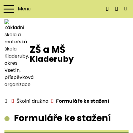
Menu
+420 571 64
reditel
ZŠ a MŠ
Kladeruby
Úvodní stránka
Školní družina
Formuláře ke stažení
Formuláře ke stažení