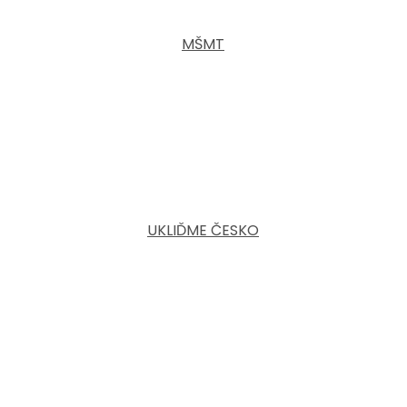
MŠMT
UKLIĎME ČESKO