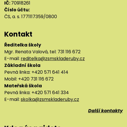
IČ:
70918261
Číslo účtu:
ČS, a. s. 1771117359/0800
Kontakt
Ředitelka školy
Mgr. Renata Valová, tel: 731 116 672
E-mail:
reditelka@zsmskladeruby.cz
Základní škola
Pevná linka: +420 571 641 414
Mobil: +420 731 116 672
Mateřská škola
Pevná linka: +420 571 641 334
E-mail:
skolka@zsmskladeruby.cz
Další kontakty