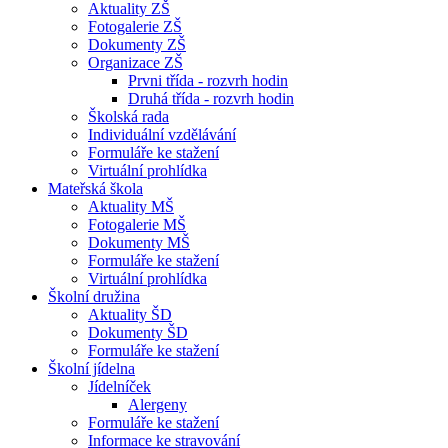
Aktuality ZŠ
Fotogalerie ZŠ
Dokumenty ZŠ
Organizace ZŠ
Prvni třída - rozvrh hodin
Druhá třída - rozvrh hodin
Školská rada
Individuální vzdělávání
Formuláře ke stažení
Virtuální prohlídka
Mateřská škola
Aktuality MŠ
Fotogalerie MŠ
Dokumenty MŠ
Formuláře ke stažení
Virtuální prohlídka
Školní družina
Aktuality ŠD
Dokumenty ŠD
Formuláře ke stažení
Školní jídelna
Jídelníček
Alergeny
Formuláře ke stažení
Informace ke stravování