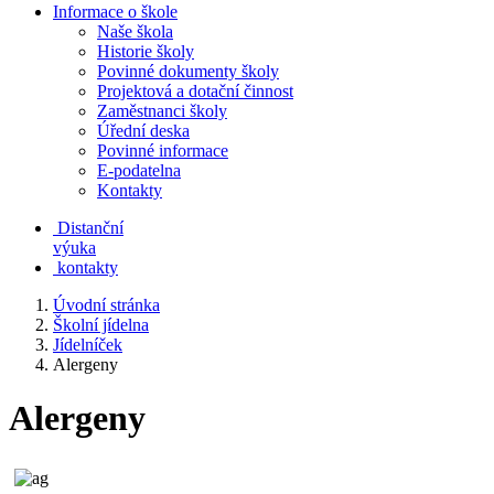
Informace o škole
Naše škola
Historie školy
Povinné dokumenty školy
Projektová a dotační činnost
Zaměstnanci školy
Úřední deska
Povinné informace
E-podatelna
Kontakty
Distanční
výuka
kontakty
Úvodní stránka
Školní jídelna
Jídelníček
Alergeny
Alergeny