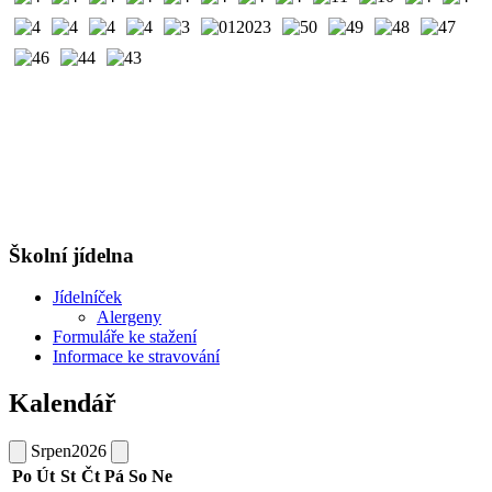
Školní jídelna
Jídelníček
Alergeny
Formuláře ke stažení
Informace ke stravování
Kalendář
Srpen
2026
Po
Út
St
Čt
Pá
So
Ne