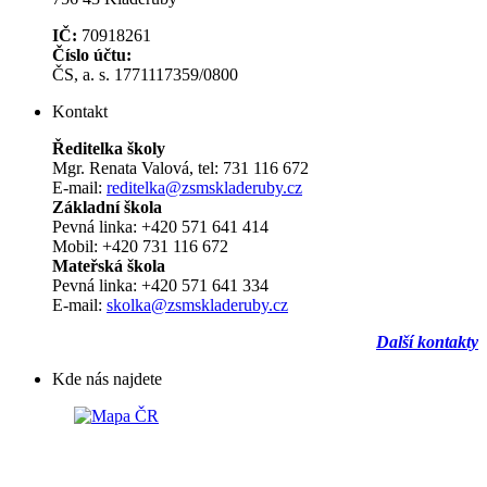
IČ:
70918261
Číslo účtu:
ČS, a. s. 1771117359/0800
Kontakt
Ředitelka školy
Mgr. Renata Valová, tel: 731 116 672
E-mail:
reditelka@zsmskladeruby.cz
Základní škola
Pevná linka: +420 571 641 414
Mobil: +420 731 116 672
Mateřská škola
Pevná linka: +420 571 641 334
E-mail:
skolka@zsmskladeruby.cz
Další kontakty
Kde nás najdete