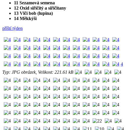
11 Sezamová semena
12 Oxid siřičitý a siřičitany
13 Vlčí bob (lupina)
14 Měkkýši
příští týden
4
Typ: JPG obrázek, Velikost: 221.61 kB