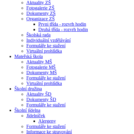
Aktuality ZŠ
Fotogalerie ZŠ
Dokumenty ZŠ
Organizace ZŠ
Prvni třída - rozvrh hodin
Druhá třída - rozvrh hodin
Školská rada
Individuální vzdělávání
Formuláře ke stažení
Virtuální prohlídka
Mateřská škola
Aktuality MŠ
Fotogalerie MŠ
Dokumenty MŠ
Formuláře ke stažení
Virtuální prohlídka
Školní družina
Aktuality ŠD
Dokumenty ŠD
Formuláře ke stažení
Školní jídelna
Jídelníček
Alergeny
Formuláře ke stažení
Informace ke stravování