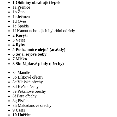
1 Obilniny obsahující lepek
1a Pšenice
1b Žito
1c Ječmen
1d Oves
1e Špalda
1f Kamut nebo jejich hybridní odrůdy
2 Korýši
3 Vejce
4 Ryby
5 Podzemnice olejná (arašídy)
6 Sója, sójové boby
7 Mléko
8 Skořápkové plody (ořechy)
8a Mandle
8b Lískové ořechy
8c Vlašské ořechy
8d Kešu ořechy
8e Pekanové ořechy
8f Para ořechy
8g Pistácie
8h Makadanové ořechy
9 Celer
10 Hořčice