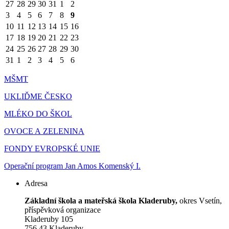
27
28
29
30
31
1
2
3
4
5
6
7
8
9
10
11
12
13
14
15
16
17
18
19
20
21
22
23
24
25
26
27
28
29
30
31
1
2
3
4
5
6
MŠMT
UKLIĎME ČESKO
MLÉKO DO ŠKOL
OVOCE A ZELENINA
FONDY EVROPSKÉ UNIE
Operační program Jan Amos Komenský I.
Adresa
Základní škola a mateřská škola Kladeruby,
okres Vsetín,
příspěvková organizace
Kladeruby 105
756 43 Kladeruby