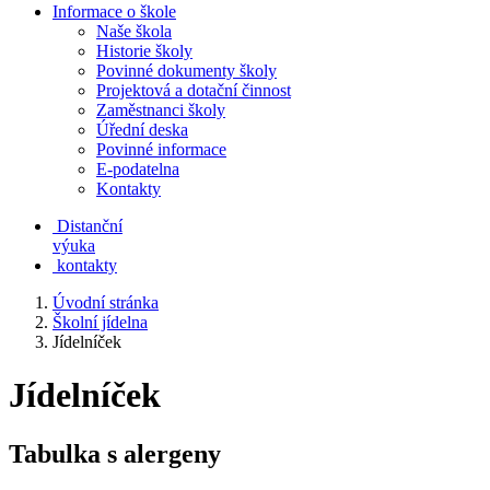
Informace o škole
Naše škola
Historie školy
Povinné dokumenty školy
Projektová a dotační činnost
Zaměstnanci školy
Úřední deska
Povinné informace
E-podatelna
Kontakty
Distanční
výuka
kontakty
Úvodní stránka
Školní jídelna
Jídelníček
Jídelníček
Tabulka s alergeny