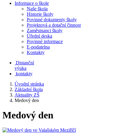
Informace o škole
Naše škola
Historie školy
Povinné dokumenty školy
Projektová a dotační činnost
Zaměstnanci školy
Úřední deska
Povinné informace
E-podatelna
Kontakty
Distanční
výuka
kontakty
Úvodní stránka
Základní škola
Aktuality ZŠ
Medový den
Medový den