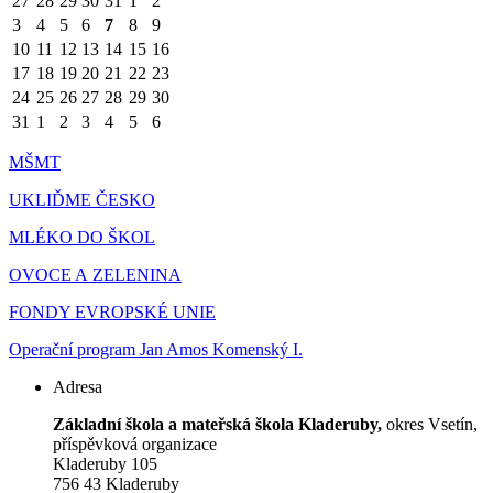
27
28
29
30
31
1
2
3
4
5
6
7
8
9
10
11
12
13
14
15
16
17
18
19
20
21
22
23
24
25
26
27
28
29
30
31
1
2
3
4
5
6
MŠMT
UKLIĎME ČESKO
MLÉKO DO ŠKOL
OVOCE A ZELENINA
FONDY EVROPSKÉ UNIE
Operační program Jan Amos Komenský I.
Adresa
Základní škola a mateřská škola Kladeruby,
okres Vsetín,
příspěvková organizace
Kladeruby 105
756 43 Kladeruby