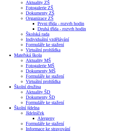
Aktuality ZŠ
Fotogalerie ZŠ
Dokumenty ZŠ
Organizace ZŠ
Prvni třída - rozvrh hodin
Druhá třída - rozvrh hodin
Školská rada
Individuální vzdělávání
Formuláře ke stažení
Virtuální prohlídka
Mateřská škola
Aktuality MŠ
Fotogalerie MŠ
Dokumenty MŠ
Formuláře ke stažení
Virtuální prohlídka
Školní družina
Aktuality ŠD
Dokumenty ŠD
Formuláře ke stažení
Školní jídelna
Jídelníček
Alergeny
Formuláře ke stažení
Informace ke stravování