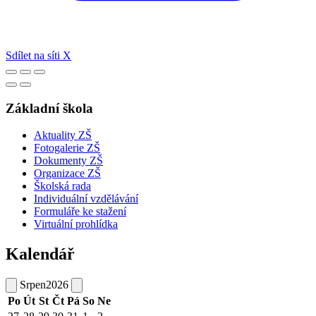
Sdílet na síti X
Základní škola
Aktuality ZŠ
Fotogalerie ZŠ
Dokumenty ZŠ
Organizace ZŠ
Školská rada
Individuální vzdělávání
Formuláře ke stažení
Virtuální prohlídka
Kalendář
Srpen
2026
Po
Út
St
Čt
Pá
So
Ne