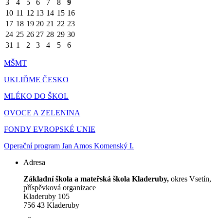
3
4
5
6
7
8
9
10
11
12
13
14
15
16
17
18
19
20
21
22
23
24
25
26
27
28
29
30
31
1
2
3
4
5
6
MŠMT
UKLIĎME ČESKO
MLÉKO DO ŠKOL
OVOCE A ZELENINA
FONDY EVROPSKÉ UNIE
Operační program Jan Amos Komenský I.
Adresa
Základní škola a mateřská škola Kladeruby,
okres Vsetín,
příspěvková organizace
Kladeruby 105
756 43 Kladeruby