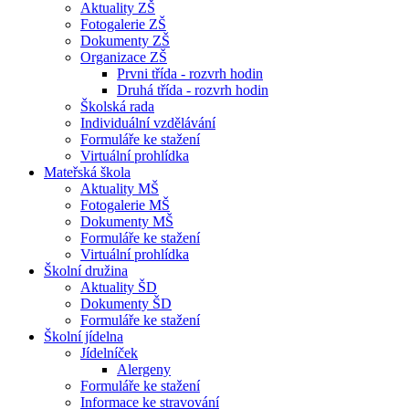
Aktuality ZŠ
Fotogalerie ZŠ
Dokumenty ZŠ
Organizace ZŠ
Prvni třída - rozvrh hodin
Druhá třída - rozvrh hodin
Školská rada
Individuální vzdělávání
Formuláře ke stažení
Virtuální prohlídka
Mateřská škola
Aktuality MŠ
Fotogalerie MŠ
Dokumenty MŠ
Formuláře ke stažení
Virtuální prohlídka
Školní družina
Aktuality ŠD
Dokumenty ŠD
Formuláře ke stažení
Školní jídelna
Jídelníček
Alergeny
Formuláře ke stažení
Informace ke stravování