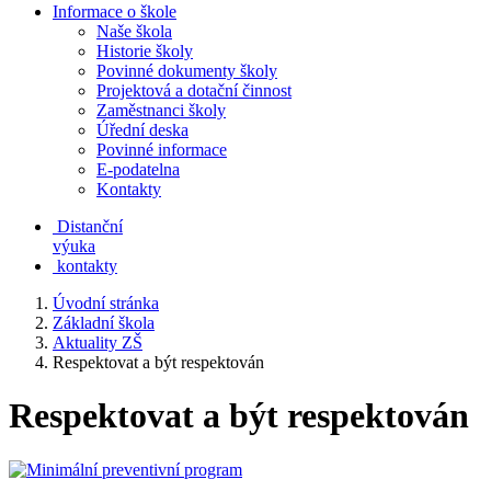
Informace o škole
Naše škola
Historie školy
Povinné dokumenty školy
Projektová a dotační činnost
Zaměstnanci školy
Úřední deska
Povinné informace
E-podatelna
Kontakty
Distanční
výuka
kontakty
Úvodní stránka
Základní škola
Aktuality ZŠ
Respektovat a být respektován
Respektovat a být respektován