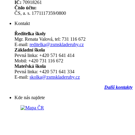
IČ:
70918261
Číslo účtu:
ČS, a. s. 1771117359/0800
Kontakt
Ředitelka školy
Mgr. Renata Valová, tel: 731 116 672
E-mail:
reditelka@zsmskladeruby.cz
Základní škola
Pevná linka: +420 571 641 414
Mobil: +420 731 116 672
Mateřská škola
Pevná linka: +420 571 641 334
E-mail:
skolka@zsmskladeruby.cz
Další kontakty
Kde nás najdete