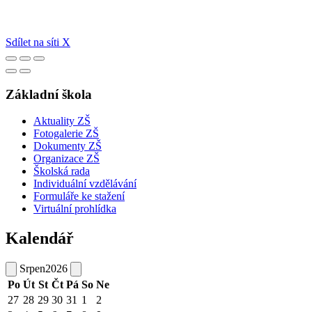
Sdílet na síti X
Základní škola
Aktuality ZŠ
Fotogalerie ZŠ
Dokumenty ZŠ
Organizace ZŠ
Školská rada
Individuální vzdělávání
Formuláře ke stažení
Virtuální prohlídka
Kalendář
Srpen
2026
Po
Út
St
Čt
Pá
So
Ne
27
28
29
30
31
1
2