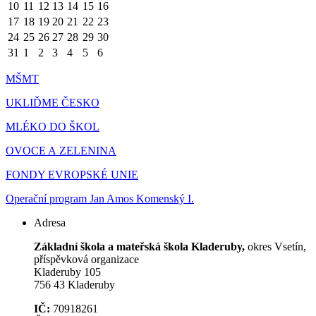
10
11
12
13
14
15
16
17
18
19
20
21
22
23
24
25
26
27
28
29
30
31
1
2
3
4
5
6
MŠMT
UKLIĎME ČESKO
MLÉKO DO ŠKOL
OVOCE A ZELENINA
FONDY EVROPSKÉ UNIE
Operační program Jan Amos Komenský I.
Adresa
Základní škola a mateřská škola Kladeruby,
okres Vsetín,
příspěvková organizace
Kladeruby 105
756 43 Kladeruby
IČ:
70918261