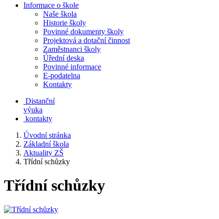
Informace o škole
Naše škola
Historie školy
Povinné dokumenty školy
Projektová a dotační činnost
Zaměstnanci školy
Úřední deska
Povinné informace
E-podatelna
Kontakty
Distanční
výuka
kontakty
Úvodní stránka
Základní škola
Aktuality ZŠ
Třídní schůzky
Třídní schůzky