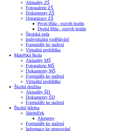
Aktuality ZŠ
Fotogalerie ZŠ
Dokumenty ZŠ
Organizace ZŠ
Prvni třída - rozvrh hodin
Druhá třída - rozvrh hodin
Školská rada
Individuální vzdělávání
Formuláře ke stažení
Virtuální prohlídka
Mateřská škola
Aktuality MŠ
Fotogalerie MŠ
Dokumenty MŠ
Formuláře ke stažení
Virtuální prohlídka
Školní družina
Aktuality ŠD
Dokumenty ŠD
Formuláře ke stažení
Školní jídelna
Jídelníček
Alergeny
Formuláře ke stažení
Informace ke stravování