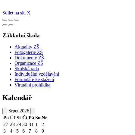
Sdílet na síti X
Základní škola
Aktuality ZŠ
Fotogalerie ZŠ
Dokumenty ZŠ
Organizace ZŠ
Školská rada
Individuální vzdělávání
Formuláře ke stažení
Virtuální prohlídka
Kalendář
Srpen
2026
Po
Út
St
Čt
Pá
So
Ne
27
28
29
30
31
1
2
3
4
5
6
7
8
9