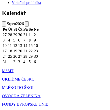
Virtuální prohlídka
Kalendář
Srpen
2026
Po
Út
St
Čt
Pá
So
Ne
27
28
29
30
31
1
2
3
4
5
6
7
8
9
10
11
12
13
14
15
16
17
18
19
20
21
22
23
24
25
26
27
28
29
30
31
1
2
3
4
5
6
MŠMT
UKLIĎME ČESKO
MLÉKO DO ŠKOL
OVOCE A ZELENINA
FONDY EVROPSKÉ UNIE