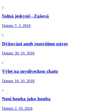
-
Solná jeskyně - Zašová
Datum:
7. 3. 2019
-
Dýňování aneb rozsvítíme náves
Datum:
30. 10. 2018
-
Výlet na mysliveckou chatu
Datum:
16. 10. 2018
-
Není houba jako houba
Datum:
2. 10. 2018