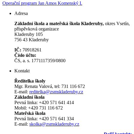
Operační program Jan Amos Komenský I.
Adresa
Základní škola a mateřská škola Kladeruby,
okres Vsetín,
příspěvková organizace
Kladeruby 105
756 43 Kladeruby
IČ:
70918261
Číslo účtu:
ČS, a. s. 1771117359/0800
Kontakt
Ředitelka školy
Mgr. Renata Valová, tel: 731 116 672
E-mail:
reditelka@zsmskladeruby.cz
Základní škola
Pevná linka: +420 571 641 414
Mobil: +420 731 116 672
Mateřská škola
Pevná linka: +420 571 641 334
E-mail:
skolka@zsmskladeruby.cz