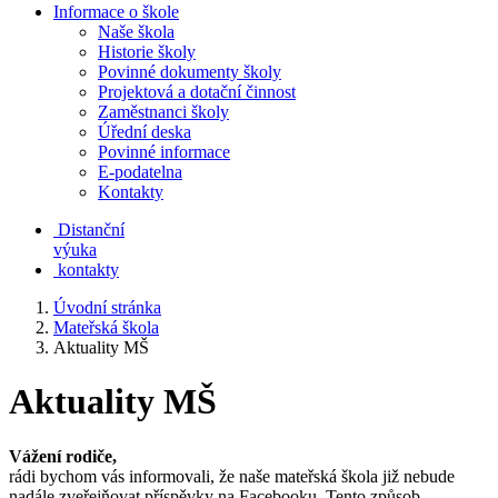
Informace o škole
Naše škola
Historie školy
Povinné dokumenty školy
Projektová a dotační činnost
Zaměstnanci školy
Úřední deska
Povinné informace
E-podatelna
Kontakty
Distanční
výuka
kontakty
Úvodní stránka
Mateřská škola
Aktuality MŠ
Aktuality MŠ
Vážení rodiče,
rádi bychom vás informovali, že naše mateřská škola již nebude
nadále zveřejňovat příspěvky na Facebooku. Tento způsob