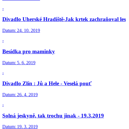
-
Divadlo Uherské Hradiště-Jak krtek zachraňoval les
Datum:
24. 10. 2019
-
Besídka pro maminky
Datum:
5. 6. 2019
-
Divadlo Zlín : Jů a Hele - Veselá pouť
Datum:
26. 4. 2019
-
Solná jeskyně, tak trochu jinak - 19.3.2019
Datum:
19. 3. 2019