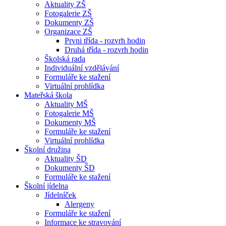
Aktuality ZŠ
Fotogalerie ZŠ
Dokumenty ZŠ
Organizace ZŠ
Prvni třída - rozvrh hodin
Druhá třída - rozvrh hodin
Školská rada
Individuální vzdělávání
Formuláře ke stažení
Virtuální prohlídka
Mateřská škola
Aktuality MŠ
Fotogalerie MŠ
Dokumenty MŠ
Formuláře ke stažení
Virtuální prohlídka
Školní družina
Aktuality ŠD
Dokumenty ŠD
Formuláře ke stažení
Školní jídelna
Jídelníček
Alergeny
Formuláře ke stažení
Informace ke stravování